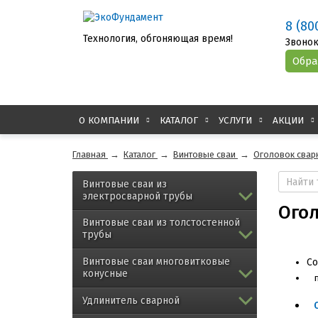
8 (80
Технология, обгоняющая время!
Звонок
О КОМПАНИИ
КАТАЛОГ
УСЛУГИ
АКЦИИ
Главная
→
Каталог
→
Винтовые сваи
→
Оголовок свар
Винтовые сваи из
электросварной трубы
Огол
Винтовые сваи из толстостенной
трубы
Винтовые сваи многовитковые
Со
конусные
Удлинитель сварной