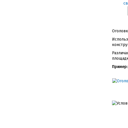
Оголовк
Использ
констру
Различа
площадк
Пример: