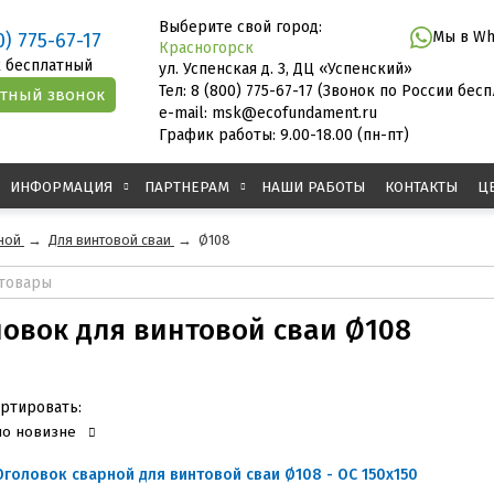
Выберите свой город:
Мы в Wh
0) 775-67-17
Красногорск
 бесплатный
ул. Успенская д. 3, ДЦ «Успенский»
Тел: 8 (800) 775-67-17 (Звонок по России бес
e-mail: msk@ecofundament.ru
График работы: 9.00-18.00 (пн-пт)
ИНФОРМАЦИЯ
ПАРТНЕРАМ
НАШИ РАБОТЫ
КОНТАКТЫ
Ц
ной
→
Для винтовой сваи
→
Ø108
овок для винтовой сваи Ø108
ртировать:
по новизне
Оголовок сварной для винтовой сваи Ø108 - ОС 150x150