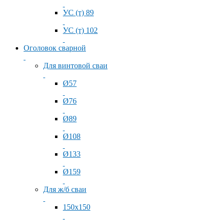
УС (т) 89
УС (т) 102
Оголовок сварной
Для винтовой сваи
Ø57
Ø76
Ø89
Ø108
Ø133
Ø159
Для ж/б сваи
150x150