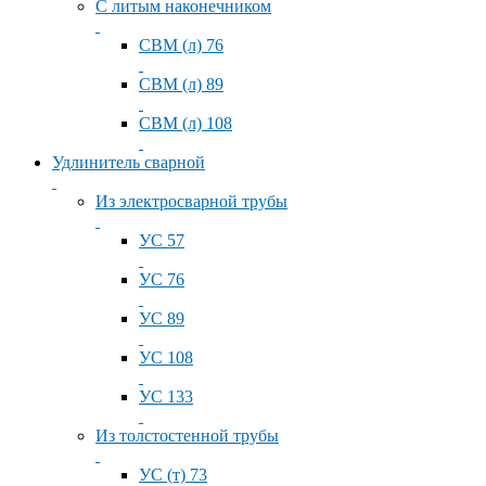
С литым наконечником
СВМ (л) 76
СВМ (л) 89
СВМ (л) 108
Удлинитель сварной
Из электросварной трубы
УС 57
УС 76
УС 89
УС 108
УС 133
Из толстостенной трубы
УС (т) 73